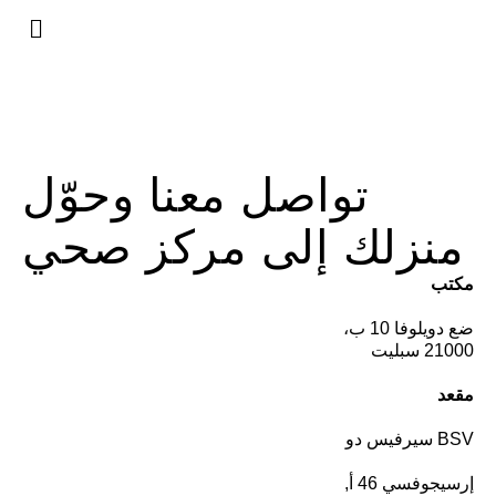
الخدمات +
تواصل معنا وحوّل
منزلك إلى مركز صحي
مكتب
ضع دويلوفا 10 ب،
21000 سبليت
مقعد
BSV سيرفيس دو
إرسيجوفسي 46 أ,