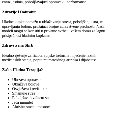
entuzijastima, poboljšavajući oporavak i performanse.
Zdravlje i Dobrobit
Hladne kupke pomažu u ublažavanju stresa, poboljšanju sna, te
upravljanju bolom, pružajući brojne zdravstvene prednosti. Naši
modeli mogu se koristiti u privatne svrhe u vašem domu za lagnu
pristpačnost hladnim kupkama.
Zdravstvena Skrb
Idealno rješenje za fizioterapijske tretmane i liječenje raznih
medicinskih stanja, poput reumatoidnog artritisa i dijabetesa.
Zašto Hladna Terapija?
Ubrzava oporavak
Ublažava bolove
Osvježava i revitalizira
Smanjuje stres
Poboljšava kvalitetu sna
Jača imunitet
Aktivira smeđu masnoć