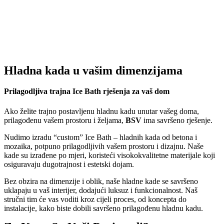
Hladna kada u vašim dimenzijama
Prilagodljiva trajna Ice Bath rješenja za vaš dom
Ako želite trajno postavljenu hladnu kadu unutar vašeg doma,
prilagođenu vašem prostoru i željama,
BSV
ima savršeno rješenje.
Nudimo izradu “custom” Ice Bath – hladnih kada od betona i
mozaika, potpuno prilagodljivih vašem prostoru i dizajnu. Naše
kade su izrađene po mjeri, koristeći visokokvalitetne materijale koji
osiguravaju dugotrajnost i estetski dojam.
Bez obzira na dimenzije i oblik, naše hladne kade se savršeno
uklapaju u vaš interijer, dodajući luksuz i funkcionalnost. Naš
stručni tim će vas voditi kroz cijeli proces, od koncepta do
instalacije, kako biste dobili savršeno prilagođenu hladnu kadu.