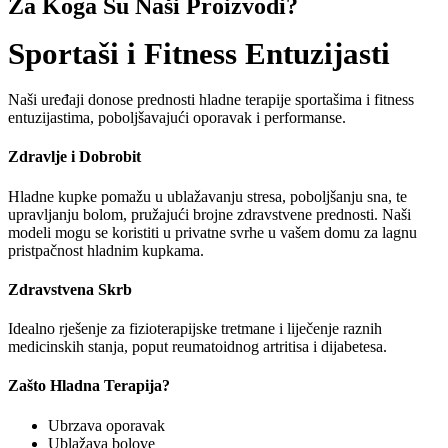
Za Koga Su Naši Proizvodi?
Sportaši i Fitness Entuzijasti
Naši uređaji donose prednosti hladne terapije sportašima i fitness
entuzijastima, poboljšavajući oporavak i performanse.
Zdravlje i Dobrobit
Hladne kupke pomažu u ublažavanju stresa, poboljšanju sna, te
upravljanju bolom, pružajući brojne zdravstvene prednosti. Naši
modeli mogu se koristiti u privatne svrhe u vašem domu za lagnu
pristpačnost hladnim kupkama.
Zdravstvena Skrb
Idealno rješenje za fizioterapijske tretmane i liječenje raznih
medicinskih stanja, poput reumatoidnog artritisa i dijabetesa.
Zašto Hladna Terapija?
Ubrzava oporavak
Ublažava bolove