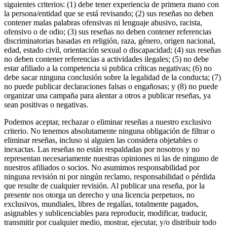
siguientes criterios: (1) debe tener experiencia de primera mano con
la persona/entidad que se está revisando; (2) sus reseñas no deben
contener malas palabras ofensivas ni lenguaje abusivo, racista,
ofensivo o de odio; (3) sus reseñas no deben contener referencias
discriminatorias basadas en religión, raza, género, origen nacional,
edad, estado civil, orientación sexual o discapacidad; (4) sus reseñas
no deben contener referencias a actividades ilegales; (5) no debe
estar afiliado a la competencia si publica críticas negativas; (6) no
debe sacar ninguna conclusión sobre la legalidad de la conducta; (7)
no puede publicar declaraciones falsas o engañosas; y (8) no puede
organizar una campaña para alentar a otros a publicar reseñas, ya
sean positivas o negativas.
Podemos aceptar, rechazar o eliminar reseñas a nuestro exclusivo
criterio. No tenemos absolutamente ninguna obligación de filtrar o
eliminar reseñas, incluso si alguien las considera objetables o
inexactas. Las reseñas no están respaldadas por nosotros y no
representan necesariamente nuestras opiniones ni las de ninguno de
nuestros afiliados o socios. No asumimos responsabilidad por
ninguna revisión ni por ningún reclamo, responsabilidad o pérdida
que resulte de cualquier revisión. Al publicar una reseña, por la
presente nos otorga un derecho y una licencia perpetuos, no
exclusivos, mundiales, libres de regalías, totalmente pagados,
asignables y sublicenciables para reproducir, modificar, traducir,
transmitir por cualquier medio, mostrar, ejecutar, y/o distribuir todo