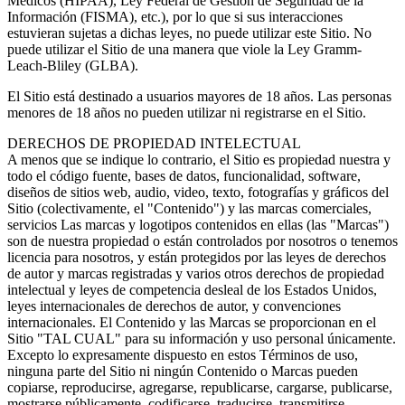
Médicos (HIPAA), Ley Federal de Gestión de Seguridad de la
Información (FISMA), etc.), por lo que si sus interacciones
estuvieran sujetas a dichas leyes, no puede utilizar este Sitio. No
puede utilizar el Sitio de una manera que viole la Ley Gramm-
Leach-Bliley (GLBA).
El Sitio está destinado a usuarios mayores de 18 años. Las personas
menores de 18 años no pueden utilizar ni registrarse en el Sitio.
DERECHOS DE PROPIEDAD INTELECTUAL
A menos que se indique lo contrario, el Sitio es propiedad nuestra y
todo el código fuente, bases de datos, funcionalidad, software,
diseños de sitios web, audio, video, texto, fotografías y gráficos del
Sitio (colectivamente, el "Contenido") y las marcas comerciales,
servicios Las marcas y logotipos contenidos en ellas (las "Marcas")
son de nuestra propiedad o están controlados por nosotros o tenemos
licencia para nosotros, y están protegidos por las leyes de derechos
de autor y marcas registradas y varios otros derechos de propiedad
intelectual y leyes de competencia desleal de los Estados Unidos,
leyes internacionales de derechos de autor, y convenciones
internacionales. El Contenido y las Marcas se proporcionan en el
Sitio "TAL CUAL" para su información y uso personal únicamente.
Excepto lo expresamente dispuesto en estos Términos de uso,
ninguna parte del Sitio ni ningún Contenido o Marcas pueden
copiarse, reproducirse, agregarse, republicarse, cargarse, publicarse,
mostrarse públicamente, codificarse, traducirse, transmitirse,