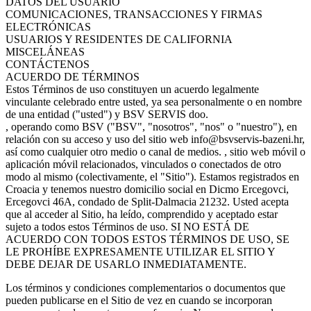
DATOS DEL USUARIO
COMUNICACIONES, TRANSACCIONES Y FIRMAS
ELECTRÓNICAS
USUARIOS Y RESIDENTES DE CALIFORNIA
MISCELÁNEAS
CONTÁCTENOS
ACUERDO DE TÉRMINOS
Estos Términos de uso constituyen un acuerdo legalmente
vinculante celebrado entre usted, ya sea personalmente o en nombre
de una entidad ("usted") y BSV SERVIS doo.
, operando como BSV ("BSV", "nosotros", "nos" o "nuestro"), en
relación con su acceso y uso del sitio web info@bsvservis-bazeni.hr,
así como cualquier otro medio o canal de medios. , sitio web móvil o
aplicación móvil relacionados, vinculados o conectados de otro
modo al mismo (colectivamente, el "Sitio"). Estamos registrados en
Croacia y tenemos nuestro domicilio social en Dicmo Ercegovci,
Ercegovci 46A, condado de Split-Dalmacia 21232. Usted acepta
que al acceder al Sitio, ha leído, comprendido y aceptado estar
sujeto a todos estos Términos de uso. SI NO ESTÁ DE
ACUERDO CON TODOS ESTOS TÉRMINOS DE USO, SE
LE PROHÍBE EXPRESAMENTE UTILIZAR EL SITIO Y
DEBE DEJAR DE USARLO INMEDIATAMENTE.
Los términos y condiciones complementarios o documentos que
pueden publicarse en el Sitio de vez en cuando se incorporan