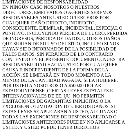
LIMITACIONES DE RESPONSABILIDAD
EN NINGÚN CASO NOSOTROS O NUESTROS
DIRECTORES, EMPLEADOS O AGENTES SEREMOS
RESPONSABLES ANTE USTED O TERCEROS POR
CUALQUIER DAÑO DIRECTO, INDIRECTO,
CONSECUENTE, EJEMPLAR, INCIDENTAL, ESPECIAL O
PUNITIVO, INCLUYENDO PÉRDIDA DE LUCRO, PÉRDIDA
DE INGRESOS, PÉRDIDA DE DATOS, U OTROS DAÑOS
QUE SURJAN DE SU USO DEL SITIO, INCLUSO SI NOS
HAYAN SIDO INFORMADOS DE LA POSIBILIDAD DE
TALES DAÑOS. SIN PERJUICIO DE LO CONTRARIO
CONTENIDO EN EL PRESENTE DOCUMENTO, NUESTRA
RESPONSABILIDAD HACIA USTED POR CUALQUIER
CAUSA E INDEPENDIENTE DE LA FORMA DE LA
ACCIÓN, SE LIMITARÁ EN TODO MOMENTO A LA
MENOR DE LA CANTIDAD PAGADA, SI LA HUBIERE,
POR USTED A NOSOTROS O A $500.00 DÓLAR
ESTADOUNIDENSE. CIERTAS LEYES ESTATALES E
INTERNACIONALES DE EE. UU. NO PERMITEN
LIMITACIONES DE GARANTÍAS IMPLÍCITAS O LA
EXCLUSIÓN O LIMITACIÓN DE CIERTOS DAÑOS. SI
ESTAS LEYES SE APLICARAN A USTED, ALGUNAS O
TODAS LAS EXENCIONES DE RESPONSABILIDAD O
LIMITACIONES ANTERIORES PUEDEN NO APLICARSE A
USTED, Y USTED PUEDE TENER DERECHOS