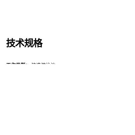
技术规格
工作类型：
建造游泳池
泳池类型：
无边泳池|溢流池
地点：
帕克莱尼察老城区