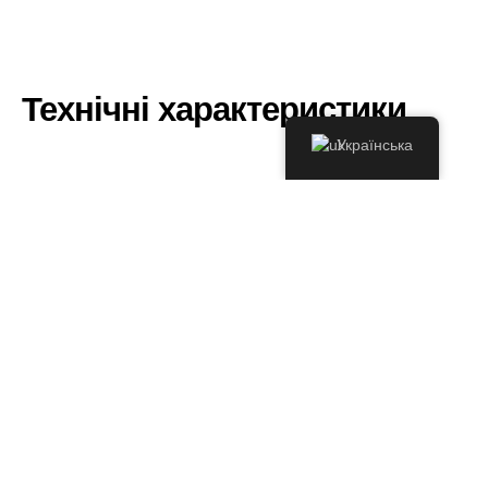
Технічні характеристики
Українська
Тип роботи:
Будівництво басейну
Тип басейну:
Скімерний басейн
Розташування:
Підсторінка Розбити