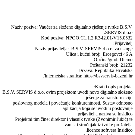
Naziv poziva: Vaučer za složeno digitalno rješenje tvrtke B.S.V.
SERVIS d.o.o.
Kod poziva: NPOO.C1.1.2.R3-I2.01-V15.0532
Prijavitelj:
Naziv prijavitelja: B.S.V. SERVIS d.o.o. za usluge
Ulica i kućni broj: Ercegovci 46 A
Općina/grad: Dicmo
Poštanski broj: 21232
Država: Republika Hrvatska
Internetska stranica: https://bsvservis-bazeni.hr/
Kratki opis projekta:
B.S.V. SERVIS d.o.o. ovim projektom uvodi novo digitalno složeno
rješenje za transformaciju
poslovnog modela i povećanje konkurentnosti. Sustav odnosno
aplikacija koja se uvodi u poslovanje
prijavitelja naziva se Insidico.
Projektni tim čine: direktor i vlasnik tvrtke (Zvonimir Jukić) te
vanjski stručnjak iz tvrtke pružatelja
licence softvera Insidico.